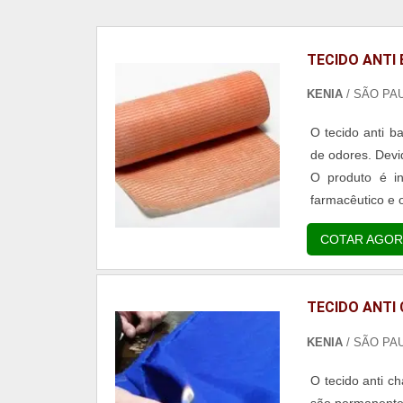
TECIDO ANTI
KENIA
/ SÃO PA
O tecido anti b
de odores. Devi
O produto é in
farmacêutico e o
COTAR AGOR
TECIDO ANTI
KENIA
/ SÃO PA
O tecido anti 
são permanentes