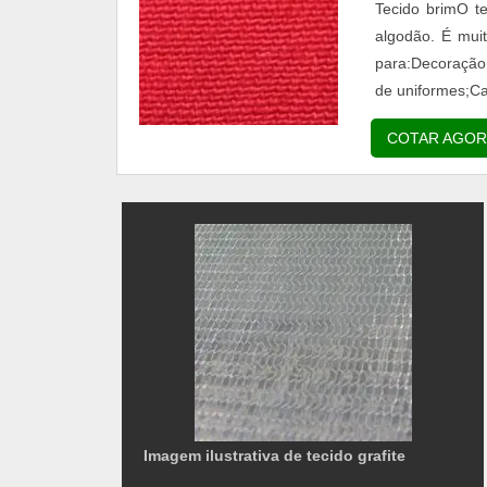
Tecido brimO t
algodão. É mui
para:Decoração
de uniformes;Ca
COTAR AGOR
Imagem ilustrativa de tecido grafite