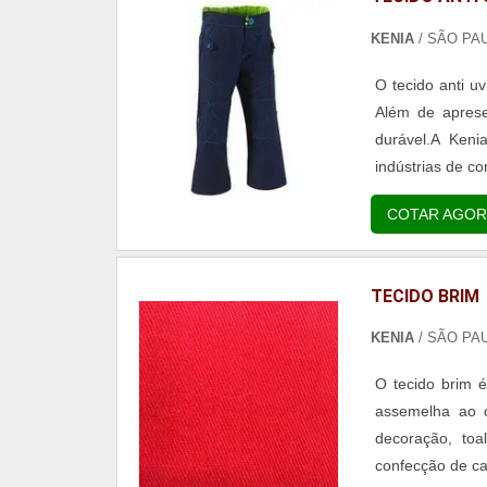
KENIA
/ SÃO PA
O tecido anti uv
Além de aprese
durável.A Keni
indústrias de co
COTAR AGOR
TECIDO BRIM
KENIA
/ SÃO PA
O tecido brim 
assemelha ao c
decoração, to
confecção de ca