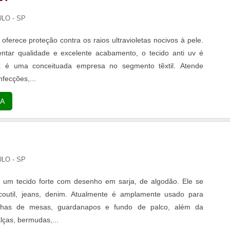
ULO - SP
 oferece proteção contra os raios ultravioletas nocivos à pele.
ntar qualidade e excelente acabamento, o tecido anti uv é
a é uma conceituada empresa no segmento têxtil. Atende
nfecções,...
A
ULO - SP
é um tecido forte com desenho em sarja, de algodão. Ele se
outil, jeans, denim. Atualmente é amplamente usado para
alhas de mesas, guardanapos e fundo de palco, além da
lças, bermudas,...