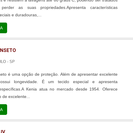
rder as suas propriedades.Apresenta características
eciais e duradouras,...
A
 INSETO
ULO - SP
nseto é uma opção de proteção. Além de apresentar excelente
ossui longevidade. É um tecido especial e apresenta
s específicas.A Kenia atua no mercado desde 1954. Oferece
o de excelente...
A
UV