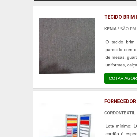
TECIDO BRIM
KENIA
/ SÃO PAU
O tecido brim
parecido com o 
de mesas, guard
uniformes, calça
COTAR AGOR
FORNECEDOR
CORDONTEXTIL
Lote mínimo: 1
cordão é espec