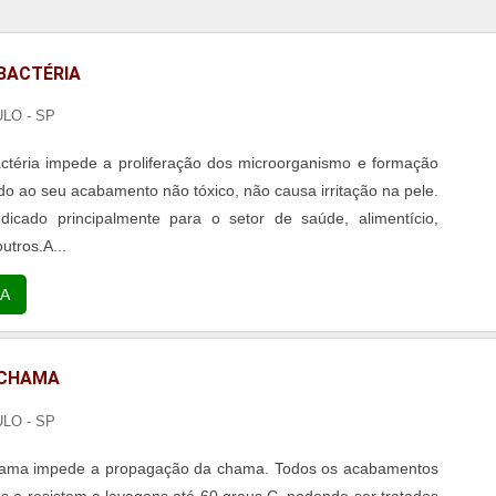
 BACTÉRIA
ULO - SP
actéria impede a proliferação dos microorganismo e formação
do ao seu acabamento não tóxico, não causa irritação na pele.
dicado principalmente para o setor de saúde, alimentício,
utros.A...
A
 CHAMA
ULO - SP
chama impede a propagação da chama. Todos os acabamentos
 e resistem a lavagens até 60 graus C, podendo ser tratados