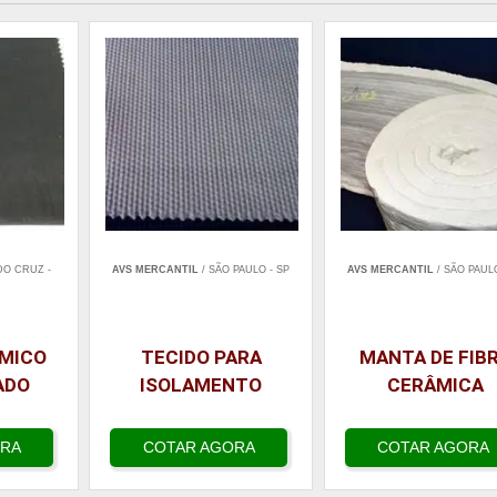
DO CRUZ -
AVS MERCANTIL
/ SÃO PAULO - SP
AVS MERCANTIL
/ SÃO PAULO
RMICO
TECIDO PARA
MANTA DE FIB
ADO
ISOLAMENTO
CERÂMICA
ORA
COTAR AGORA
COTAR AGORA