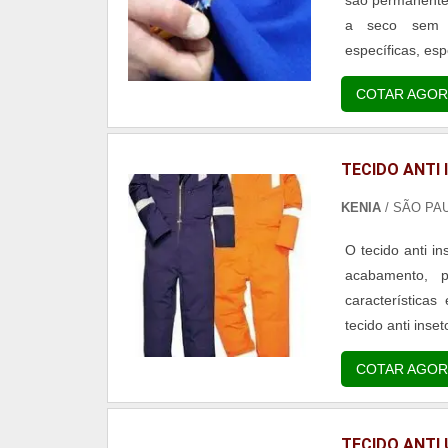
a seco sem pe
específicas, esp
COTAR AGOR
TECIDO ANTI
KENIA
/ SÃO PA
O tecido anti i
acabamento, p
característica
tecido anti inset
COTAR AGOR
TECIDO ANTI 