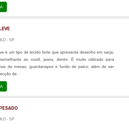
A
LEVE
ULO - SP
eve é um tipo de tecido forte que apresenta desenho em sarja,
semelhante ao coutil, jeans, denim. É muito utilizado para
lhas de mesas, guardanapos e fundo de palco, além de ser
fecção de...
A
 PESADO
ULO - SP