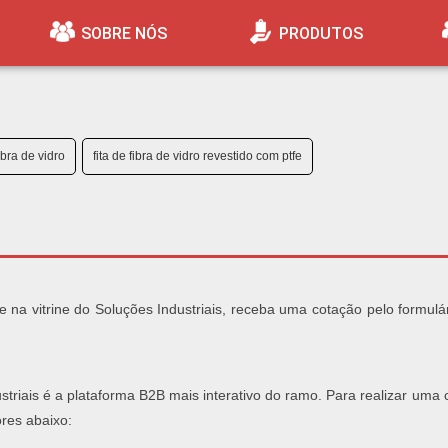
SOBRE NÓS
PRODUTOS
fibra de vidro
fita de fibra de vidro revestido com ptfe
 na vitrine do Soluções Industriais, receba uma cotação pelo formulá
striais é a plataforma B2B mais interativo do ramo. Para realizar uma
ores abaixo: