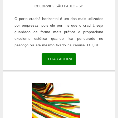
COLORVIP
/ SÃO PAULO - SP
O porta crachá horizontal é um dos mais utilizados
por empresas, pois ele permite que o crachá seja
guardado de forma mais prática e proporciona
excelente estética quando fica pendurado no
pescoço ou até mesmo fixado na camisa. O QUE É
PORTA CARTÃO HORIZONTAL Uma das fortes
características do acessório é que ele pode ser
COTAR AGORA
utilizado de duas maneiras, sendo com a presença
de um cordão ou até mesmo com uma presilha.
Sendo assim, a escolha de como o artefato deve ser
fica a critério do cliente. Alé.