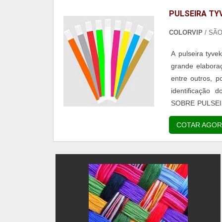
PULSEIRA TYV
COLORVIP
/ SÃ
A pulseira tyve
grande elaboraç
entre outros, p
identificação
SOBRE PULSEIR
são as verdes,
COTAR AGOR
outras opções...