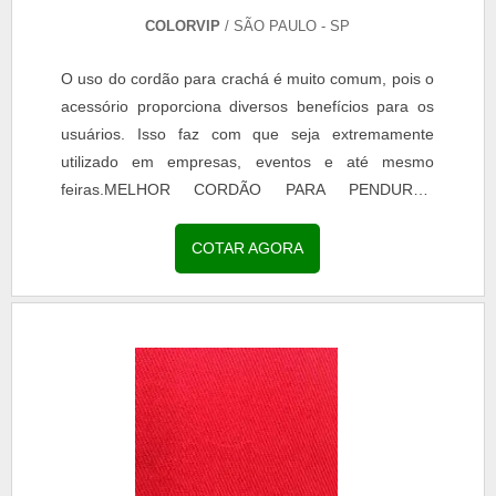
COLORVIP
/ SÃO PAULO - SP
O uso do cordão para crachá é muito comum, pois o
acessório proporciona diversos benefícios para os
usuários. Isso faz com que seja extremamente
utilizado em empresas, eventos e até mesmo
feiras.MELHOR CORDÃO PARA PENDURAR
CRACHÁ Além disso, pode ser confeccionado em
diferentes cores, em preto e branco ou colorido. A
COTAR AGORA
espessura também pode variar de acordo com o
modelo escolhido, característica que faz com que
seja personalizado. Um pouco mais sobre o cordão
para crachás: Pode ser confeccionado .