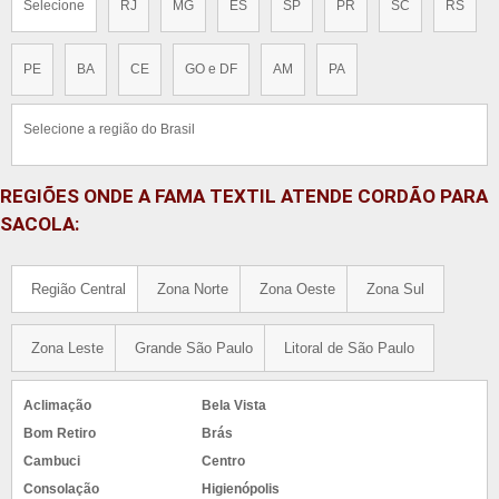
Selecione
RJ
MG
ES
SP
PR
SC
RS
PE
BA
CE
GO e DF
AM
PA
Selecione a região do Brasil
REGIÕES ONDE A FAMA TEXTIL ATENDE CORDÃO PARA
SACOLA:
Região Central
Zona Norte
Zona Oeste
Zona Sul
Zona Leste
Grande São Paulo
Litoral de São Paulo
Aclimação
Bela Vista
Bom Retiro
Brás
Cambuci
Centro
Consolação
Higienópolis