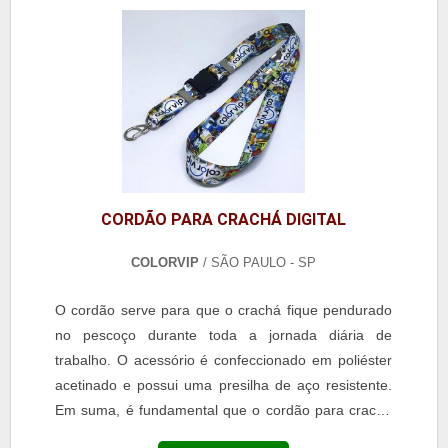
Kenia foi constituída no ano de 1954. Em seu
catálogo, oferece tecido impermeável e uma ampla
variedade de tecidos para atender as necessidades
do segmento têxtil. No catálogo da empresa
encontram-se: tecido de sarja, tecido tricoline com
elastano, tecido anti inseto, tecido tergal branco,
etc.Para adquirir tecido impermeável, entre em
contato direto com a Kenia. Os dados de contato da
empresa estão disponibilizados aqui mesmo, no
CORDÃO PARA CRACHÁ DIGITAL
portal Soluções Industriais.Clique no botão laranja
COLORVIP
/ SÃO PAULO - SP
fixado abaixo e faça o orçamento do tecido
impermeável. O processo é rápido, simples e sem
O cordão serve para que o crachá fique pendurado
compromisso. Aproveite os benefícios!.
no pescoço durante toda a jornada diária de
trabalho. O acessório é confeccionado em poliéster
acetinado e possui uma presilha de aço resistente.
Em suma, é fundamental que o cordão para crachá
digital seja elaborado com matéria-prima de alta