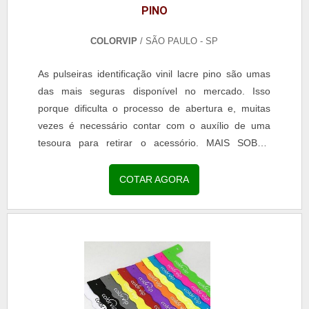
PINO
COLORVIP
/ SÃO PAULO - SP
As pulseiras identificação vinil lacre pino são umas
das mais seguras disponível no mercado. Isso
porque dificulta o processo de abertura e, muitas
vezes é necessário contar com o auxílio de uma
tesoura para retirar o acessório. MAIS SOBRE
PULSEIRA VINIL LACRE DE PINO O modelo da
pulseira é o mais indicado para ser utilizado em
COTAR AGORA
eventos de longa duração, já que possui também
resistência para ter contato com a água e até
mesmo com o suor ...