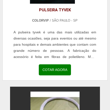
PULSEIRA TYVEK
COLORVIP
/ SÃO PAULO - SP
A pulseira tyvek é uma das mais utilizadas em
diversas ocasiões, seja para eventos ou até mesmo
para hospitais e demais ambientes que contam com
grande número de pessoas. A fabricação do
acessório é feita em fibras de polietileno. MAIS
SOBRE PULSEIRAS TYVEK Ainda que tenha grande
semelhança com o papel, o artefato possui toda a
COTAR AGORA
resistência necessária para ser utilizada por um
longo período de tempo sem danificações. Além
disso, é resist...