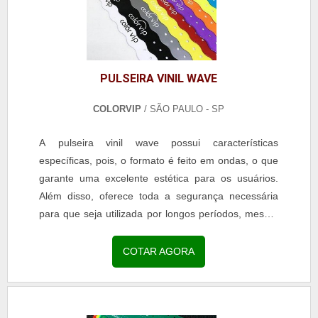
PULSEIRA VINIL WAVE
COLORVIP
/ SÃO PAULO - SP
A pulseira vinil wave possui características
específicas, pois, o formato é feito em ondas, o que
garante uma excelente estética para os usuários.
Além disso, oferece toda a segurança necessária
para que seja utilizada por longos períodos, mesmo
quando tem contato com a água, por exemplo.O
QUE SÃO PULSEIRAS VINIL WAVEA trava de
COTAR AGORA
segurança é a mesma dos demais modelos das
pulseiras de vinil, pois, o fechamento é realizado
com o auxílio de...