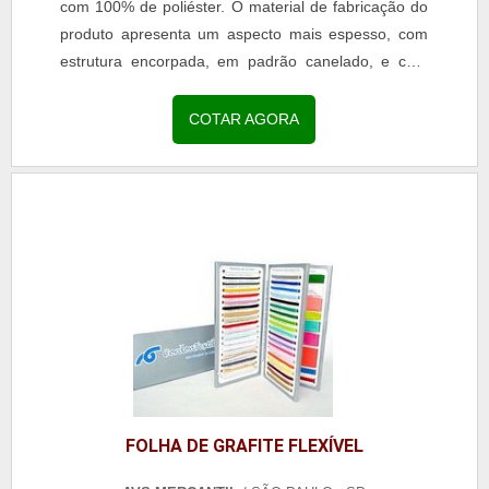
com 100% de poliéster. O material de fabricação do
produto apresenta um aspecto mais espesso, com
estrutura encorpada, em padrão canelado, e com
um tipo de ondulação.A versatilidade no uso do
gorgurão é bem grande. Esse produto não é
COTAR AGORA
encontrado apenas como alça, mas também é
utilizado em produções de outros materiais, peças e
acessórios decorativos.Aplicações da alça de
gorgurãoAlguns produtos mais comuns que fazem
uso do gorgurão em suas confecções são:Fitas ou
alças de gorgurão para uso em crachás do tipo
corporativos;Enfeite, como fita para laços;Usoem
acessórios pessoais;Uso em calçados;Decorações
diversas;Gravatinhas infantis;Alças de gorgurão em
sacolas;Bolsas femininas;Cintos.É notável o uso de
gorgurão também no segmento da moda. É possível
confirmar que esse produto está presente no dia a
FOLHA DE GRAFITE FLEXÍVEL
dia de diversas pessoas, em vários produtos,