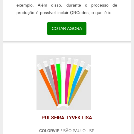
exemplo. Além disso, durante o processo de
produção é possível incluir QRCodes, o que é ideal
para ser utilizado como ingresso. DETALHES
SOBRE A PULSEIRA PERSONALIZADA Nesse caso,
COTAR AGORA
é indicado que os clientes façam a escolha de cores
neutras, pois, assim, o processo de personalização
pode ser...
PULSEIRA TYVEK LISA
COLORVIP
/ SÃO PAULO - SP