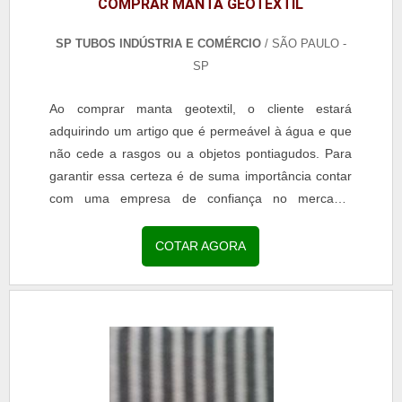
COMPRAR MANTA GEOTEXTIL
SP TUBOS INDÚSTRIA E COMÉRCIO
/ SÃO PAULO -
SP
Ao comprar manta geotextil, o cliente estará
adquirindo um artigo que é permeável à água e que
não cede a rasgos ou a objetos pontiagudos. Para
garantir essa certeza é de suma importância contar
com uma empresa de confiança no mercado.
Características e informações para comprar manta
geotextil Contando com uma empresa de confiança,
COTAR AGORA
é garantida diversas características e vantagens
para os clinetes, como:O produto não se danifica se
tiver contato direto com diferentes agentes químicos
e orgânicos;O cliente poderá aplicar esse item para
as mais diversas finalidades e diferentes locais,
como obras de drenagem, de aterros ou de
geotecnia.O produto é muito versátil e pode usado