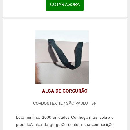
qualidade, o que garante que tenha longa vida útil.
COTAR AGORA
Aliás, a tinta utilizada para a impressão não deve
dissolver com o suor do corpo. MAIS SOBRE
CORDÃO DIGITAL Vale ressaltar que o mercado
oferece diversas op.
ALÇA DE GORGURÃO
CORDONTEXTIL
/ SÃO PAULO - SP
Lote mínimo: 1000 unidades Conheça mais sobre o
produtoA alça de gorgurão contém sua composição