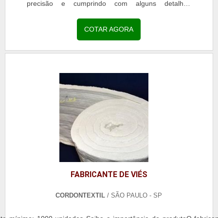
precisão e cumprindo com alguns detalhes
específicos dos serviços propostos.Para fazer uma
escolha consciente e minuciosa de uma fornecedora
COTAR AGORA
de viés é de extrema importância que o cliente fique
atento as procedências da matéria-prima e as
políticas de fabricação da fita. Todos os processos
devem ser conforme as normas técnicas de
produção.Fornecedor de viés para diversas
indústriasUm fornecedor deve conter sempre uma
equipe qualificada, que desenvolva, com o apoio de
tecnologia de ponta, soluções inovadoras, a fim de
proporcionar melhores aprimoramento nos serviços
de diversas empresas, como:Fabricantes de
bolsas;Mochilas;Sacolas;E outros produtos do
segmento têxtil.Faça uma cotação agora mesmo!.
FABRICANTE DE VIÉS
CORDONTEXTIL
/ SÃO PAULO - SP