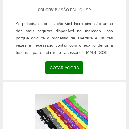
COLORVIP
/ SÃO PAULO - SP
As pulseiras identificação vinil lacre pino são umas
das mais seguras disponível no mercado. Isso
porque dificulta o processo de abertura e, muitas
vezes é necessário contar com o auxílio de uma
tesoura para retirar o acessório. MAIS SOBRE
PULSEIRA VINIL LACRE DE PINO O modelo da
pulseira é o mais indicado para ser utilizado em
COTAR AGORA
eventos de longa duração, já que possui também
resistência para ter contato com a água e até
mesmo com o suor ...