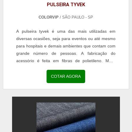
PULSEIRA TYVEK
COLORVIP
/ SÃO PAULO - SP
A pulseira tyvek é uma das mais utilizadas em
diversas ocasiões, seja para eventos ou até mesmo
para hospitais e demais ambientes que contam com
grande número de pessoas. A fabricação do
acessório é feita em fibras de polietileno. MAIS
SOBRE PULSEIRAS TYVEK Ainda que tenha grande
semelhança com o papel, o artefato possui toda a
COTAR AGORA
resistência necessária para ser utilizada por um
longo período de tempo sem danificações. Além
disso, é resist...