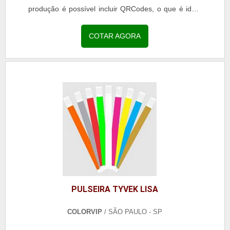
produção é possível incluir QRCodes, o que é ideal
para ser utilizado como ingresso. DETALHES
SOBRE A PULSEIRA PERSONALIZADA Nesse caso,
COTAR AGORA
é indicado que os clientes façam a escolha de cores
neutras, pois, assim, o processo de personalização
pode ser...
PULSEIRA TYVEK LISA
COLORVIP
/ SÃO PAULO - SP