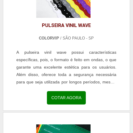
PULSEIRA VINIL WAVE
COLORVIP
/ SÃO PAULO - SP
A pulseira vinil wave possui características
específicas, pois, o formato é feito em ondas, o que
garante uma excelente estética para os usuários.
Além disso, oferece toda a segurança necessária
para que seja utilizada por longos períodos, mesmo
quando tem contato com a água, por exemplo.O
QUE SÃO PULSEIRAS VINIL WAVEA trava de
COTAR AGORA
segurança é a mesma dos demais modelos das
pulseiras de vinil, pois, o fechamento é realizado
com o auxílio de...