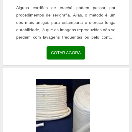
Alguns cordões de crachá podem passar por
procedimentos de serigrafia. Aliás, o método é um
dos mais antigos para estamparia e oferece longa
durabilidade, já que as imagens reproduzidas não se
perdem com lavagens frequentes ou pelo contato
com o suor do corpo.MAIS SOBRE CORDÃO DE
SERIGRAFIA Em suma, o processo tem início com a
COTAR AGORA
elaboração de uma arte gráfica e é finalizado
manualmente. Portanto, é possível perceber um
melhor acabamento em termos de aplicação de tinta
e retenção no tecido. Além di.