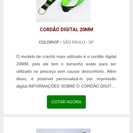
CORDÃO DIGITAL 20MM
COLORVIP
/ SÃO PAULO - SP
O modelo de crachá mais utilizado é o cordão digital
20MM, pois ele tem o tamanho exato para ser
utilizado no pescoço sem causar desconforto. Além
disso, é possível personalizá-lo por impressão
digital.INFORMAÇÕES SOBRE O CORDÃO DIGITAL
Sendo assim, é necessária a elaboração de um
projeto detalhado. Nesta etapa, são apontados todos
COTAR AGORA
os elementos a serem aplicados no cordão.
Entretanto, a finalização de seu design é artesanal, o
que envolve a inserção de um gancho para o
encaixe do crachá. O cord.