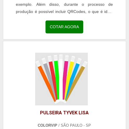
exemplo. Além disso, durante o processo de
produção é possível incluir QRCodes, o que é ideal
para ser utilizado como ingresso. DETALHES
SOBRE A PULSEIRA PERSONALIZADA Nesse caso,
COTAR AGORA
é indicado que os clientes façam a escolha de cores
neutras, pois, assim, o processo de personalização
pode ser...
PULSEIRA TYVEK LISA
COLORVIP
/ SÃO PAULO - SP