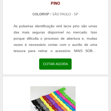
PINO
COLORVIP
/ SÃO PAULO - SP
As pulseiras identificação vinil lacre pino são umas
das mais seguras disponível no mercado. Isso
porque dificulta o processo de abertura e, muitas
vezes é necessário contar com o auxílio de uma
tesoura para retirar o acessório. MAIS SOBRE
PULSEIRA VINIL LACRE DE PINO O modelo da
pulseira é o mais indicado para ser utilizado em
COTAR AGORA
eventos de longa duração, já que possui também
resistência para ter contato com a água e até
mesmo com o suor ...