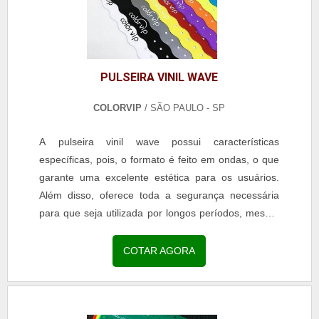
PULSEIRA VINIL WAVE
COLORVIP
/ SÃO PAULO - SP
A pulseira vinil wave possui características
específicas, pois, o formato é feito em ondas, o que
garante uma excelente estética para os usuários.
Além disso, oferece toda a segurança necessária
para que seja utilizada por longos períodos, mesmo
quando tem contato com a água, por exemplo.O
QUE SÃO PULSEIRAS VINIL WAVEA trava de
COTAR AGORA
segurança é a mesma dos demais modelos das
pulseiras de vinil, pois, o fechamento é realizado
com o auxílio de...