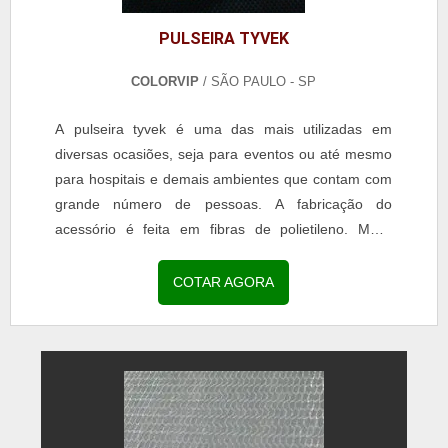
PULSEIRA TYVEK
COLORVIP
/ SÃO PAULO - SP
A pulseira tyvek é uma das mais utilizadas em
diversas ocasiões, seja para eventos ou até mesmo
para hospitais e demais ambientes que contam com
grande número de pessoas. A fabricação do
acessório é feita em fibras de polietileno. MAIS
SOBRE PULSEIRAS TYVEK Ainda que tenha grande
semelhança com o papel, o artefato possui toda a
COTAR AGORA
resistência necessária para ser utilizada por um
longo período de tempo sem danificações. Além
disso, é resist...