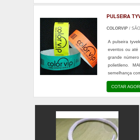
PULSEIRA TY
COLORVIP
/ SÃ
A pulseira tyve
eventos ou até
grande número 
polietileno.
semelhança com 
ser utilizada p
COTAR AGOR
resist...