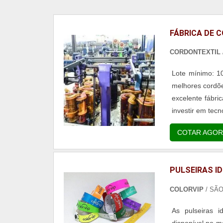
FÁBRICA DE 
CORDONTEXTIL
Lote mínimo: 1
melhores cordõe
excelente fábri
investir em tecno
COTAR AGOR
PULSEIRAS ID
COLORVIP
/ SÃ
As pulseiras i
disponível no m