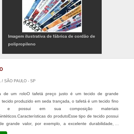
Imagem ilustrativa de fábrica de cordão de
polipropileno
ÇO
L
/ SÃO PAULO - SP
 de um roloO tafetá preço justo é um tecido de grande
 tecido produzido em seda trançada, o tafetá é um tecido fino
do e possui em sua composição materiais
ntéticos.Características do produtoEsse tipo de tecido possui
 de grande valor, por exemplo, a excelente durabilidade, é
te à abrasão e a produtos químicos, sendo possível aplicar