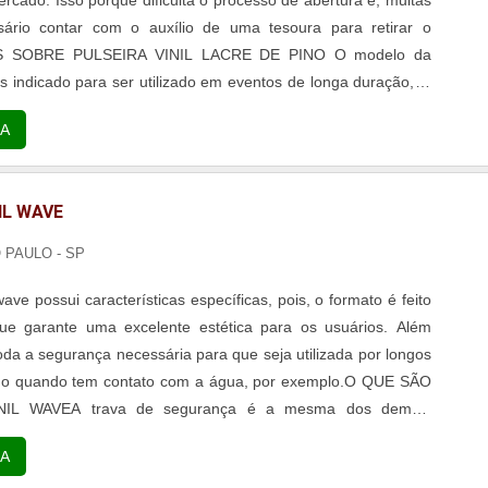
ário contar com o auxílio de uma tesoura para retirar o
AIS SOBRE PULSEIRA VINIL LACRE DE PINO O modelo da
is indicado para ser utilizado em eventos de longa duração, já
ém resistência para ter contato com a água e até mesmo com
A
IL WAVE
O PAULO - SP
 wave possui características específicas, pois, o formato é feito
e garante uma excelente estética para os usuários. Além
toda a segurança necessária para que seja utilizada por longos
o quando tem contato com a água, por exemplo.O QUE SÃO
NIL WAVEA trava de segurança é a mesma dos demais
seiras de vinil, pois, o fechamento é realizado com o auxílio
A