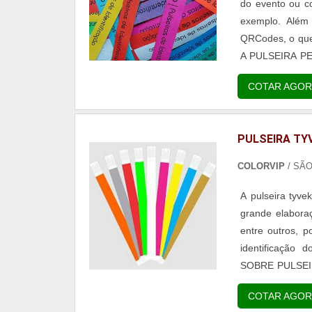
do evento ou c
exemplo. Além 
QRCodes, o que
A PULSEIRA PERSONALIZADA Nesse cas
a escolha de co
COTAR AGOR
ser...
PULSEIRA TYV
COLORVIP
/ SÃ
A pulseira tyve
grande elaboraç
entre outros, p
identificação
SOBRE PULSEIR
são as verdes,
COTAR AGOR
outras opções...