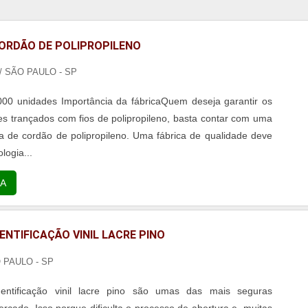
CORDÃO DE POLIPROPILENO
/ SÃO PAULO - SP
000 unidades Importância da fábricaQuem deseja garantir os
s trançados com fios de polipropileno, basta contar com uma
ca de cordão de polipropileno. Uma fábrica de qualidade deve
logia...
A
ENTIFICAÇÃO VINIL LACRE PINO
O PAULO - SP
dentificação vinil lacre pino são umas das mais seguras
ercado. Isso porque dificulta o processo de abertura e, muitas