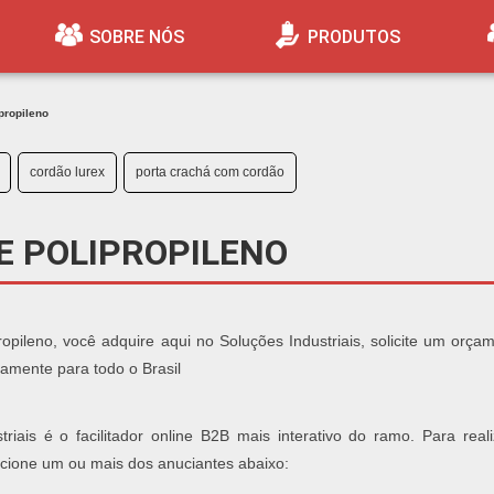
SOBRE NÓS
PRODUTOS
propileno
cordão lurex
porta crachá com cordão
E POLIPROPILENO
opileno, você adquire aqui no Soluções Industriais, solicite um orçam
amente para todo o Brasil
iais é o facilitador online B2B mais interativo do ramo. Para real
ecione um ou mais dos anuciantes abaixo: