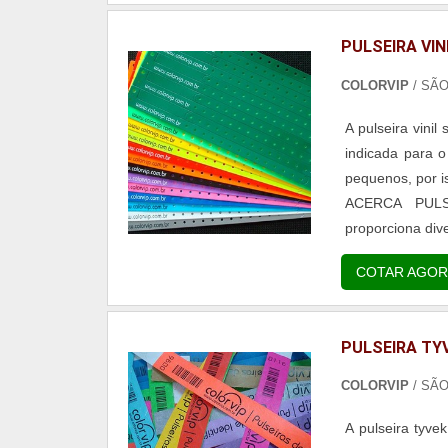
PULSEIRA VIN
COLORVIP
/ SÃ
A pulseira vinil
indicada para o
pequenos, por i
ACERCA PULSEIRAS VINIL 
proporciona div
para eventos adu
COTAR AGOR
PULSEIRA TY
COLORVIP
/ SÃ
A pulseira tyve