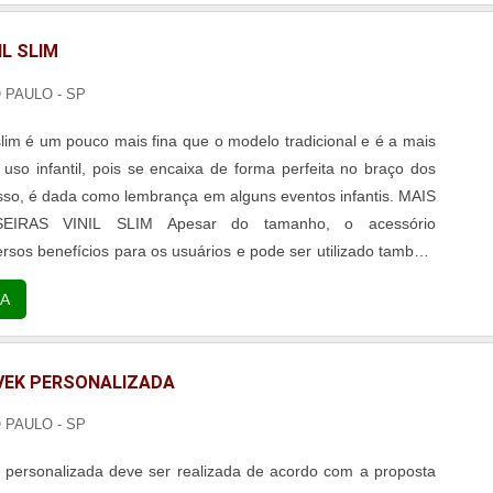
IL SLIM
O PAULO - SP
 slim é um pouco mais fina que o modelo tradicional e é a mais
 uso infantil, pois se encaixa de forma perfeita no braço dos
sso, é dada como lembrança em alguns eventos infantis. MAIS
SLIM Apesar do tamanho, o acessório
ersos benefícios para os usuários e pode ser utilizado também
ltos, pois possui toda a elegância necessária para ofere...
A
VEK PERSONALIZADA
O PAULO - SP
k personalizada deve ser realizada de acordo com a proposta