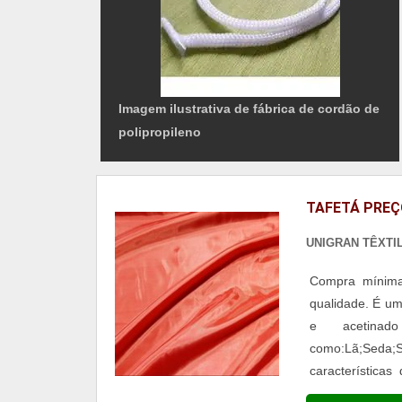
Imagem ilustrativa de fábrica de cordão de
polipropileno
TAFETÁ PRE
UNIGRAN TÊXTI
Compra mínima
qualidade. É um
e acetina
como:Lã;Seda;Si
características
muito resisten