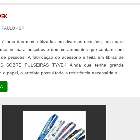
VEK
O PAULO - SP
k é uma das mais utilizadas em diversas ocasiões, seja para
 mesmo para hospitais e demais ambientes que contam com
de pessoas. A fabricação do acessório é feita em fibras de
 MAIS SOBRE PULSEIRAS TYVEK Ainda que tenha grande
o papel, o artefato possui toda a resistência necessária para
or um longo período de tempo sem danificações. Além disso, é
A