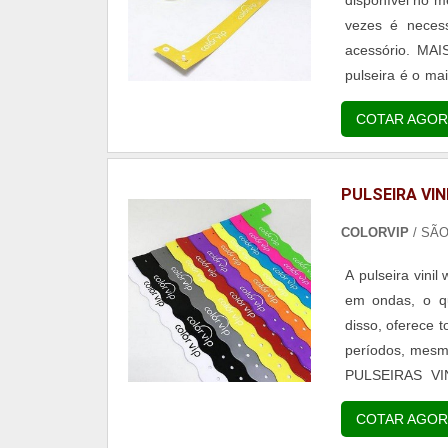
vezes é necess
acessório. M
pulseira é o ma
que possui tamb
COTAR AGOR
o suor ...
PULSEIRA VIN
COLORVIP
/ SÃ
A pulseira vinil
em ondas, o qu
disso, oferece 
períodos, mesm
PULSEIRAS VI
modelos das pul
COTAR AGOR
de...