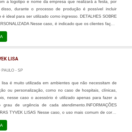
om a logotipo e nome da empresa que realizará a festa, por
disso, durante o processo de produção é possível incluir
 é ideal para ser utilizado como ingresso. DETALHES SOBRE
o, é indicado que os clientes façam
res neutras, pois, assim, o processo de personalização pode
A
EK LISA
O PAULO - SP
k lisa é muito utilizada em ambientes que não necessitam de
ão ou personalização, como no caso de hospitais, clínicas,
ois, nesse caso o acessório é utilizado apenas para fazer a
 do grau de urgência de cada atendimento.INFORMAÇÕES
AS TYVEK LISAS Nesse caso, o uso mais comum de cores
 vermelhas e amarelas, porém, o mercado oferece diversas
A