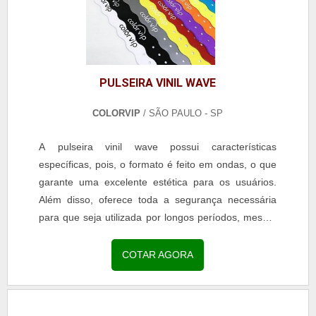
PULSEIRA VINIL WAVE
COLORVIP
/ SÃO PAULO - SP
A pulseira vinil wave possui características
específicas, pois, o formato é feito em ondas, o que
garante uma excelente estética para os usuários.
Além disso, oferece toda a segurança necessária
para que seja utilizada por longos períodos, mesmo
quando tem contato com a água, por exemplo.O
QUE SÃO PULSEIRAS VINIL WAVEA trava de
COTAR AGORA
segurança é a mesma dos demais modelos das
pulseiras de vinil, pois, o fechamento é realizado
com o auxílio de...