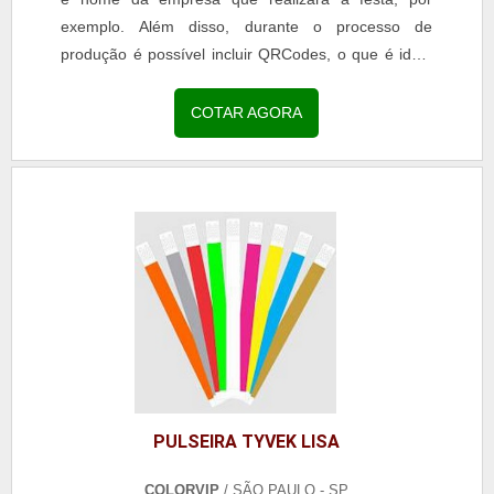
exemplo. Além disso, durante o processo de
produção é possível incluir QRCodes, o que é ideal
para ser utilizado como ingresso. DETALHES
SOBRE A PULSEIRA PERSONALIZADA Nesse caso,
COTAR AGORA
é indicado que os clientes façam a escolha de cores
neutras, pois, assim, o processo de personalização
pode ser...
PULSEIRA TYVEK LISA
COLORVIP
/ SÃO PAULO - SP