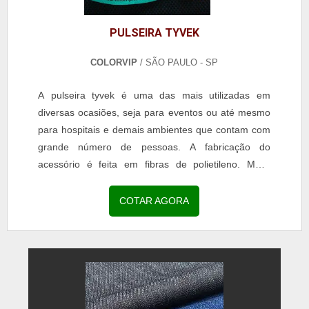
PULSEIRA TYVEK
COLORVIP
/ SÃO PAULO - SP
A pulseira tyvek é uma das mais utilizadas em
diversas ocasiões, seja para eventos ou até mesmo
para hospitais e demais ambientes que contam com
grande número de pessoas. A fabricação do
acessório é feita em fibras de polietileno. MAIS
SOBRE PULSEIRAS TYVEK Ainda que tenha grande
semelhança com o papel, o artefato possui toda a
COTAR AGORA
resistência necessária para ser utilizada por um
longo período de tempo sem danificações. Além
disso, é resist...