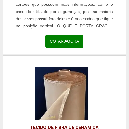
cartões que possuem mais informações, como o
caso do utilizado por seguranças, pois na maioria
das vezes possui foto deles e é necessário que fique
na posição vertical. O QUE É PORTA CRACHÁ
VERTICALAlém disso, muitas empresas vêm
adotando o de crachá com todos, sendo assim, o
COTAR AGORA
uso do porta cartão com o formato citado está sendo
cada vez mais utilizado por diferentes segmentos. O
material utilizado para a fabricação do acessório é o
plástico, poi.
TECIDO DE FIBRA DE CERÂMICA