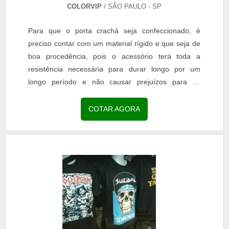
COLORVIP
/ SÃO PAULO - SP
Para que o porta crachá seja confeccionado, é
preciso contar com um material rígido e que seja de
boa procedência, pois o acessório terá toda a
resistência necessária para durar longo por um
longo período e não causar prejuízos para os
usuários. DETALHES DO PORTA CRACHÁ RÍGIDO
Sendo assim, é fundamental que o processo de
COTAR AGORA
produção seja feito de forma cautelosa e todas as
peças sejam utilizadas de forma de correta, até
mesmo para que não quebrem, principalmente
quando se trata do modelo retrátil. .