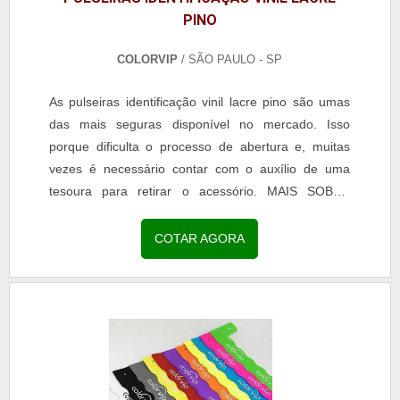
PINO
COLORVIP
/ SÃO PAULO - SP
As pulseiras identificação vinil lacre pino são umas
das mais seguras disponível no mercado. Isso
porque dificulta o processo de abertura e, muitas
vezes é necessário contar com o auxílio de uma
tesoura para retirar o acessório. MAIS SOBRE
PULSEIRA VINIL LACRE DE PINO O modelo da
pulseira é o mais indicado para ser utilizado em
COTAR AGORA
eventos de longa duração, já que possui também
resistência para ter contato com a água e até
mesmo com o suor ...