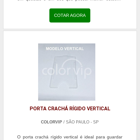
principalmente quando fica pendurado na roupa do
usuário. Sendo assim, vem sendo considerado uma
COTAR AGORA
das melhores opções para o armazenamento de
cartão de identificação. DETALHES ACERCA PORTA
CRACHÁAlém disso, o acessório permite que o
crachá seja esticado em a.
PORTA CRACHÁ RÍGIDO VERTICAL
COLORVIP
/ SÃO PAULO - SP
O porta crachá rígido vertical é ideal para guardar