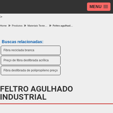
MENU
>
Home
Produtos
Materiais Texteis Industriais - Categoria
Feltro agulhado industrial
Buscas relacionadas:
Fibra reciclada branca
Preço de fibra desfibrada acrílica
Fibra desfibrada de polipropileno preço
FELTRO AGULHADO
INDUSTRIAL