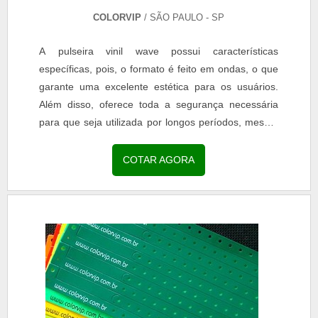
COLORVIP
/ SÃO PAULO - SP
A pulseira vinil wave possui características
específicas, pois, o formato é feito em ondas, o que
garante uma excelente estética para os usuários.
Além disso, oferece toda a segurança necessária
para que seja utilizada por longos períodos, mesmo
quando tem contato com a água, por exemplo.O
QUE SÃO PULSEIRAS VINIL WAVEA trava de
COTAR AGORA
segurança é a mesma dos demais modelos das
pulseiras de vinil, pois, o fechamento é realizado
com o auxílio de...