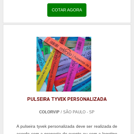
VINIL SLIM Apesar do tamanho, o acessório
proporciona diversos benefícios para os usuários e
COTAR AGORA
pode ser utilizado também para eventos adultos,
pois possui toda a elegância necessária para ofere...
PULSEIRA TYVEK PERSONALIZADA
COLORVIP
/ SÃO PAULO - SP
A pulseira tyvek personalizada deve ser realizada de
acordo com a proposta do evento ou com a logotipo