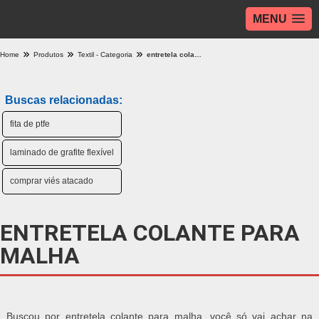
MENU
Home
Produtos
Textil - Categoria
entretela colante para malha
Buscas relacionadas:
fita de ptfe
laminado de grafite flexível
comprar viés atacado
ENTRETELA COLANTE PARA
MALHA
Buscou por entretela colante para malha, você só vai achar na