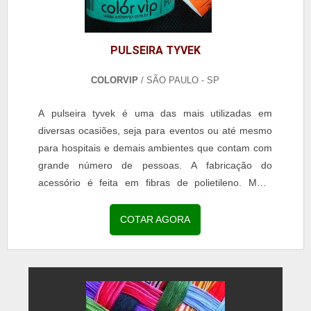
PULSEIRA TYVEK
COLORVIP
/ SÃO PAULO - SP
A pulseira tyvek é uma das mais utilizadas em
diversas ocasiões, seja para eventos ou até mesmo
para hospitais e demais ambientes que contam com
grande número de pessoas. A fabricação do
acessório é feita em fibras de polietileno. MAIS
SOBRE PULSEIRAS TYVEK Ainda que tenha grande
semelhança com o papel, o artefato possui toda a
COTAR AGORA
resistência necessária para ser utilizada por um
longo período de tempo sem danificações. Além
disso, é resist...