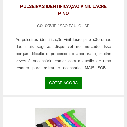
PULSEIRAS IDENTIFICAÇÃO VINIL LACRE
PINO
COLORVIP
/ SÃO PAULO - SP
As pulseiras identificação vinil lacre pino são umas
das mais seguras disponível no mercado. Isso
porque dificulta o processo de abertura e, muitas
vezes é necessário contar com o auxílio de uma
tesoura para retirar o acessório. MAIS SOBRE
PULSEIRA VINIL LACRE DE PINO O modelo da
pulseira é o mais indicado para ser utilizado em
COTAR AGORA
eventos de longa duração, já que possui também
resistência para ter contato com a água e até
mesmo com o suor ...