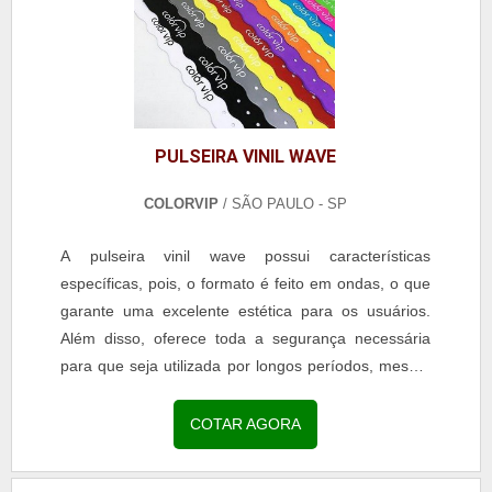
PULSEIRA VINIL WAVE
COLORVIP
/ SÃO PAULO - SP
A pulseira vinil wave possui características
específicas, pois, o formato é feito em ondas, o que
garante uma excelente estética para os usuários.
Além disso, oferece toda a segurança necessária
para que seja utilizada por longos períodos, mesmo
quando tem contato com a água, por exemplo.O
QUE SÃO PULSEIRAS VINIL WAVEA trava de
COTAR AGORA
segurança é a mesma dos demais modelos das
pulseiras de vinil, pois, o fechamento é realizado