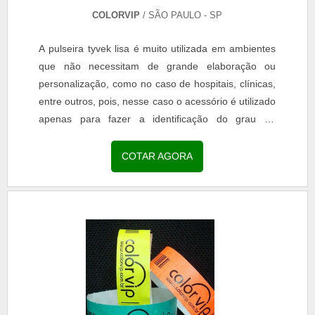
COLORVIP
/ SÃO PAULO - SP
A pulseira tyvek lisa é muito utilizada em ambientes
que não necessitam de grande elaboração ou
personalização, como no caso de hospitais, clínicas,
entre outros, pois, nesse caso o acessório é utilizado
apenas para fazer a identificação do grau de
urgência de cada atendimento.INFORMAÇÕES
SOBRE PULSEIRAS TYVEK LISAS Nesse caso, o
COTAR AGORA
uso mais comum de cores são as verdes, vermelhas
e amarelas, porém, o mercado oferece diversas
outras opções...