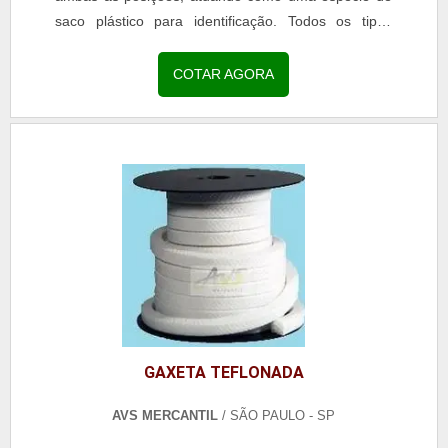
saco plástico para identificação. Todos os tipos
possuem a qualidade necessária para agregar longa
durabilidade e impossibilidade de sofrer danos com
COTAR AGORA
facilidade. O QUE É PORTA CRACHÁ UNIVERSALO
artefato é muito utilizado em ambientes como
empresas, escolas, faculdades, eventos e etc. Em
suma, proporciona vasta .
GAXETA TEFLONADA
AVS MERCANTIL
/ SÃO PAULO - SP