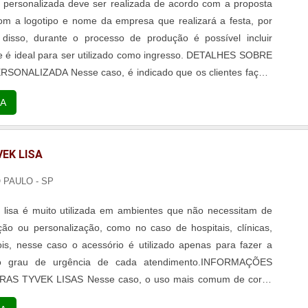
k personalizada deve ser realizada de acordo com a proposta
om a logotipo e nome da empresa que realizará a festa, por
disso, durante o processo de produção é possível incluir
 é ideal para ser utilizado como ingresso. DETALHES SOBRE
o, é indicado que os clientes façam
res neutras, pois, assim, o processo de personalização pode
A
EK LISA
O PAULO - SP
k lisa é muito utilizada em ambientes que não necessitam de
ão ou personalização, como no caso de hospitais, clínicas,
ois, nesse caso o acessório é utilizado apenas para fazer a
 do grau de urgência de cada atendimento.INFORMAÇÕES
AS TYVEK LISAS Nesse caso, o uso mais comum de cores
 vermelhas e amarelas, porém, o mercado oferece diversas