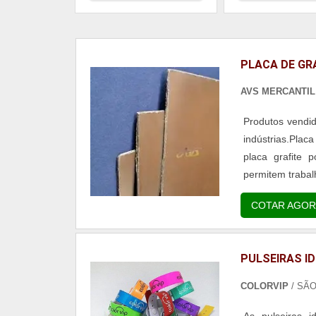
PLACA DE GR
AVS MERCANTI
Produtos vendid
indústrias.Plac
placa grafite 
permitem trabal
COTAR AGOR
PULSEIRAS ID
COLORVIP
/ SÃ
As pulseiras i