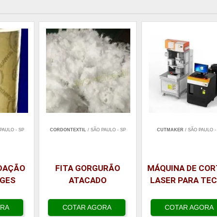
PAULO - SP
CORDONTEXTIL
/ SÃO PAULO - SP
CUTMAKER
/ SÃO PAULO -
EDAÇÃO
FITA GORGURÃO
MÁQUINA DE COR
NGES
ATACADO
LASER PARA TEC
ORA
COTAR AGORA
COTAR AGORA