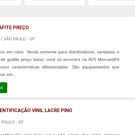
AFITE PREÇO
L
/ SÃO PAULO - SP
os em rolos. Venda somente para distribuidores, varejistas e
a de grafite preço baixo, você só encontra na AVS Mercantil!A
possui características diferenciadas. São equipamentos que
har em...
A
ENTIFICAÇÃO VINIL LACRE PINO
O PAULO - SP
dentificação vinil lacre pino são umas das mais seguras