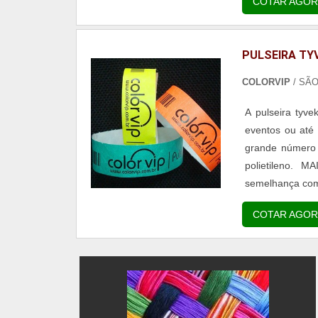
COTAR AGOR
outras opções...
PULSEIRA TY
COLORVIP
/ SÃ
A pulseira tyve
eventos ou até
grande número 
polietileno.
semelhança com 
ser utilizada p
COTAR AGOR
resist...