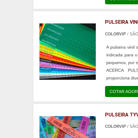
de...
PULSEIRA VIN
COLORVIP
/ SÃ
A pulseira vinil
indicada para o
pequenos, por i
ACERCA PULSEIRAS VINIL 
proporciona div
para eventos adu
COTAR AGOR
PULSEIRA TY
COLORVIP
/ SÃ