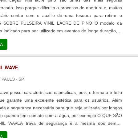
ercado. Isso porque dificulta o processo de abertura e, muitas
ário contar com o auxílio de uma tesoura para retirar o
AIS SOBRE PULSEIRA VINIL LACRE DE PINO O modelo da
is indicado para ser utilizado em eventos de longa duração, já
ém resistência para ter contato com a água e até mesmo com
A
IL WAVE
O PAULO - SP
 wave possui características específicas, pois, o formato é feito
e garante uma excelente estética para os usuários. Além
toda a segurança necessária para que seja utilizada por longos
o quando tem contato com a água, por exemplo.O QUE SÃO
NIL WAVEA trava de segurança é a mesma dos demais
seiras de vinil, pois, o fechamento é realizado com o auxílio
A