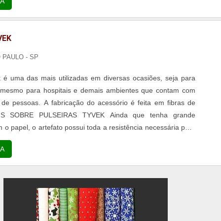
A
VEK
O PAULO - SP
k é uma das mais utilizadas em diversas ocasiões, seja para
 mesmo para hospitais e demais ambientes que contam com
de pessoas. A fabricação do acessório é feita em fibras de
 MAIS SOBRE PULSEIRAS TYVEK Ainda que tenha grande
o papel, o artefato possui toda a resistência necessária para
or um longo período de tempo sem danificações. Além disso, é
A