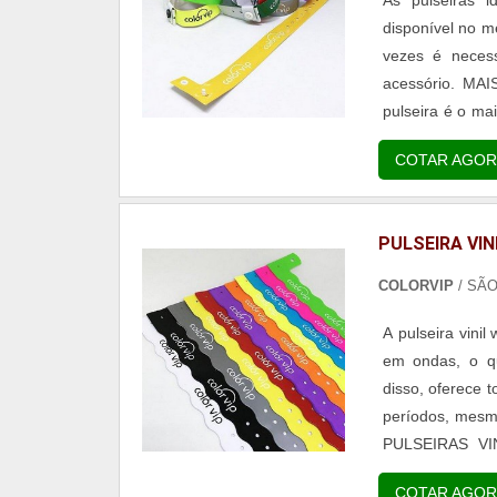
disponível no m
vezes é necess
acessório. M
pulseira é o ma
que possui tamb
COTAR AGOR
o suor ...
PULSEIRA VIN
COLORVIP
/ SÃ
A pulseira vinil
em ondas, o qu
disso, oferece 
períodos, mesm
PULSEIRAS VI
modelos das pul
COTAR AGOR