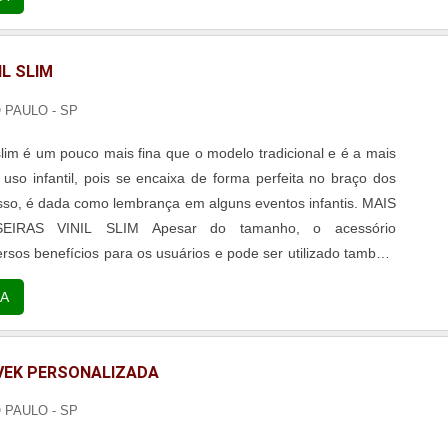
IL SLIM
O PAULO - SP
 slim é um pouco mais fina que o modelo tradicional e é a mais
 uso infantil, pois se encaixa de forma perfeita no braço dos
sso, é dada como lembrança em alguns eventos infantis. MAIS
SLIM Apesar do tamanho, o acessório
ersos benefícios para os usuários e pode ser utilizado também
ltos, pois possui toda a elegância necessária para ofere...
A
VEK PERSONALIZADA
O PAULO - SP