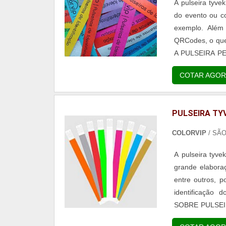
A pulseira tyve
do evento ou c
exemplo. Além 
QRCodes, o que
A PULSEIRA PERSONALIZADA Nesse cas
a escolha de co
COTAR AGOR
ser...
PULSEIRA TYV
COLORVIP
/ SÃ
A pulseira tyve
grande elaboraç
entre outros, p
identificação
SOBRE PULSEIR
são as verdes,