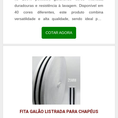
duradouras e resistência à lavagem. Disponível em
40 cores diferentes, este produto combina
versatilidade e alta qualidade, sendo ideal para
aplicações em moda, confecção e acessórios. Com
acabamento uniforme e toque macio, a fita é perfeita
COTAR AGORA
para decoração de uniformes escolares, roupas
profissionais, jeans, calças legging, reforço de gola
em camisarias e personalização de bolsas e
mochilas. A escolha pela fita galão listrada assegura
durabilidade, estética refinada e resistência,
agregando valor às criações e atendendo às
demandas de clientes exigentes.
FITA GALÃO LISTRADA PARA CHAPÉUS