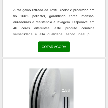
A fita galão listrada da Textil Bicolor é produzida em
fio 100% poliéster, garantindo cores intensas,
duradouras e resistência à lavagem. Disponível em
40 cores diferentes, este produto combina
versatilidade e alta qualidade, sendo ideal para
aplicações em moda, confecção e acessórios. Com
acabamento uniforme e toque macio, a fita é perfeita
COTAR AGORA
para decoração de uniformes escolares, roupas
profissionais, jeans, calças legging, reforço de gola
em camisarias e personalização de bolsas e
mochilas. A escolha pela fita galão listrada assegura
durabilidade, estética refinada e resistência,
agregando valor às criações e atendendo às
demandas de clientes exigentes.