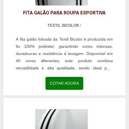
FITA GALÃO PARA ROUPA ESPORTIVA
TEXTIL BICOLOR
/
A fita galão listrada da Textil Bicolor é produzida em
fio 100% poliéster, garantindo cores intensas,
duradouras e resistência à lavagem. Disponível em
40 cores diferentes, este produto combina
versatilidade e alta qualidade, sendo ideal para
aplicações em moda, confecção e acessórios. Com
acabamento uniforme e toque macio, a fita é perfeita
COTAR AGORA
para decoração de uniformes escolares, roupas
profissionais, jeans, calças legging, reforço de gola
em camisarias e personalização de bolsas e
mochilas. A escolha pela fita galão listrada assegura
durabilidade, estética refinada e resistência,
agregando valor às criações e atendendo às