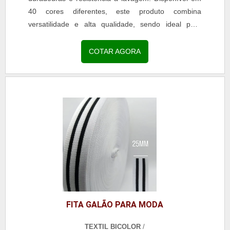
40 cores diferentes, este produto combina
versatilidade e alta qualidade, sendo ideal para
aplicações em moda, confecção e acessórios. Com
acabamento uniforme e toque macio, a fita é perfeita
COTAR AGORA
para decoração de uniformes escolares, roupas
profissionais, jeans, calças legging, reforço de gola
em camisarias e personalização de bolsas e
mochilas. A escolha pela fita galão listrada assegura
durabilidade, estética refinada e resistência,
agregando valor às criações e atendendo às
demandas de clientes exigentes.
FITA GALÃO PARA MODA
TEXTIL BICOLOR
/