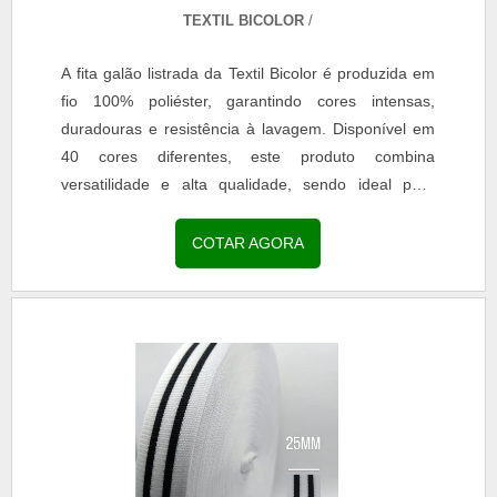
TEXTIL BICOLOR
/
A fita galão listrada da Textil Bicolor é produzida em
fio 100% poliéster, garantindo cores intensas,
duradouras e resistência à lavagem. Disponível em
40 cores diferentes, este produto combina
versatilidade e alta qualidade, sendo ideal para
aplicações em moda, confecção e acessórios. Com
acabamento uniforme e toque macio, a fita é perfeita
COTAR AGORA
para decoração de uniformes escolares, roupas
profissionais, jeans, calças legging, reforço de gola
em camisarias e personalização de bolsas e
mochilas. A escolha pela fita galão listrada assegura
durabilidade, estética refinada e resistência,
agregando valor às criações e atendendo às
demandas de clientes exigentes.