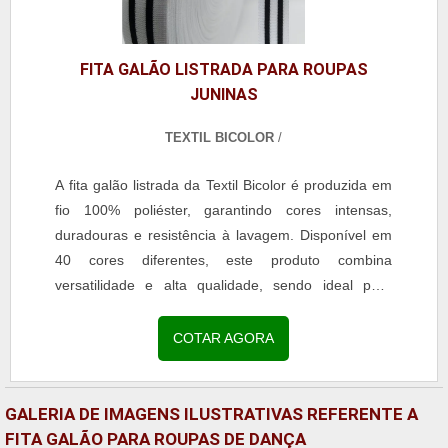
FITA GALÃO LISTRADA PARA ROUPAS
JUNINAS
TEXTIL BICOLOR
/
A fita galão listrada da Textil Bicolor é produzida em
fio 100% poliéster, garantindo cores intensas,
duradouras e resistência à lavagem. Disponível em
40 cores diferentes, este produto combina
versatilidade e alta qualidade, sendo ideal para
aplicações em moda, confecção e acessórios. Com
acabamento uniforme e toque macio, a fita é perfeita
COTAR AGORA
para decoração de uniformes escolares, roupas
profissionais, jeans, calças legging, reforço de gola
em camisarias e personalização de bolsas e
GALERIA DE IMAGENS ILUSTRATIVAS REFERENTE A
mochilas. A escolha pela fita galão listrada assegura
FITA GALÃO PARA ROUPAS DE DANÇA