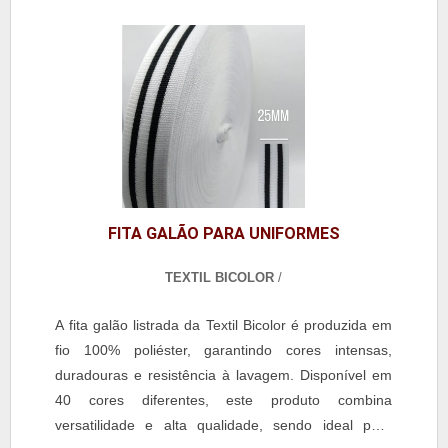
em camisarias e personalização de bolsas e
mochilas. A escolha pela fita galão listrada assegura
durabilidade, estética refinada e resistência,
agregando valor às criações e atendendo às
demandas de clientes exigentes.
FITA GALÃO PARA UNIFORMES
TEXTIL BICOLOR
/
A fita galão listrada da Textil Bicolor é produzida em
fio 100% poliéster, garantindo cores intensas,
duradouras e resistência à lavagem. Disponível em
40 cores diferentes, este produto combina
versatilidade e alta qualidade, sendo ideal para