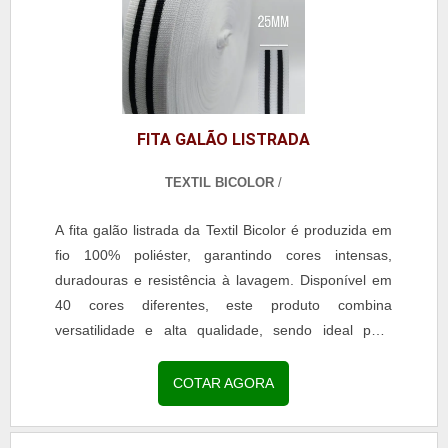
demandas de clientes exigentes.
FITA GALÃO LISTRADA
TEXTIL BICOLOR
/
A fita galão listrada da Textil Bicolor é produzida em
fio 100% poliéster, garantindo cores intensas,
duradouras e resistência à lavagem. Disponível em
40 cores diferentes, este produto combina
versatilidade e alta qualidade, sendo ideal para
aplicações em moda, confecção e acessórios. Com
acabamento uniforme e toque macio, a fita é perfeita
COTAR AGORA
para decoração de uniformes escolares, roupas
profissionais, jeans, calças legging, reforço de gola