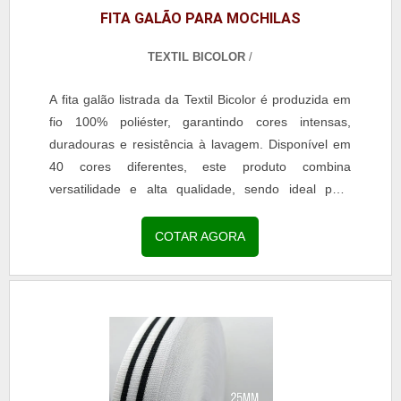
FITA GALÃO PARA MOCHILAS
TEXTIL BICOLOR
/
A fita galão listrada da Textil Bicolor é produzida em
fio 100% poliéster, garantindo cores intensas,
duradouras e resistência à lavagem. Disponível em
40 cores diferentes, este produto combina
versatilidade e alta qualidade, sendo ideal para
aplicações em moda, confecção e acessórios. Com
acabamento uniforme e toque macio, a fita é perfeita
COTAR AGORA
para decoração de uniformes escolares, roupas
profissionais, jeans, calças legging, reforço de gola
em camisarias e personalização de bolsas e
mochilas. A escolha pela fita galão listrada assegura
durabilidade, estética refinada e resistência,
agregando valor às criações e atendendo às
demandas de clientes exigentes.