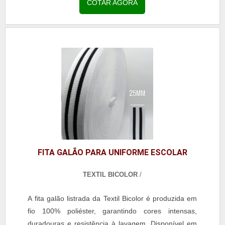
acabamento uniforme e toque macio, a fita é perfeita
COTAR AGORA
para decoração de uniformes escolares, roupas
profissionais, jeans, calças legging, reforço de gola
em camisarias e personalização de bolsas e
mochilas. A escolha pela fita galão listrada assegura
durabilidade, estética refinada e resistência,
agregando valor às criações e atendendo às
demandas de clientes exigentes.
FITA GALÃO PARA UNIFORME ESCOLAR
TEXTIL BICOLOR
/
A fita galão listrada da Textil Bicolor é produzida em
fio 100% poliéster, garantindo cores intensas,
duradouras e resistência à lavagem. Disponível em