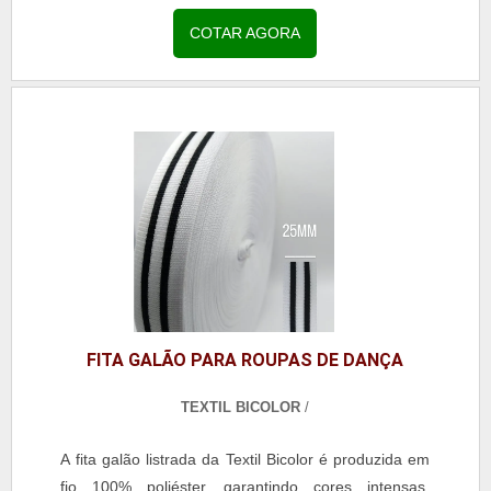
aplicações em moda, confecção e acessórios. Com
acabamento uniforme e toque macio, a fita é perfeita
COTAR AGORA
para decoração de uniformes escolares, roupas
profissionais, jeans, calças legging, reforço de gola
em camisarias e personalização de bolsas e
mochilas. A escolha pela fita galão listrada assegura
durabilidade, estética refinada e resistência,
agregando valor às criações e atendendo às
demandas de clientes exigentes.
FITA GALÃO PARA ROUPAS DE DANÇA
TEXTIL BICOLOR
/
A fita galão listrada da Textil Bicolor é produzida em
fio 100% poliéster, garantindo cores intensas,