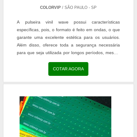
COLORVIP
/ SÃO PAULO - SP
A pulseira vinil wave possui características
específicas, pois, o formato é feito em ondas, o que
garante uma excelente estética para os usuários.
Além disso, oferece toda a segurança necessária
para que seja utilizada por longos períodos, mesmo
quando tem contato com a água, por exemplo.O
QUE SÃO PULSEIRAS VINIL WAVEA trava de
COTAR AGORA
segurança é a mesma dos demais modelos das
pulseiras de vinil, pois, o fechamento é realizado
com o auxílio de...