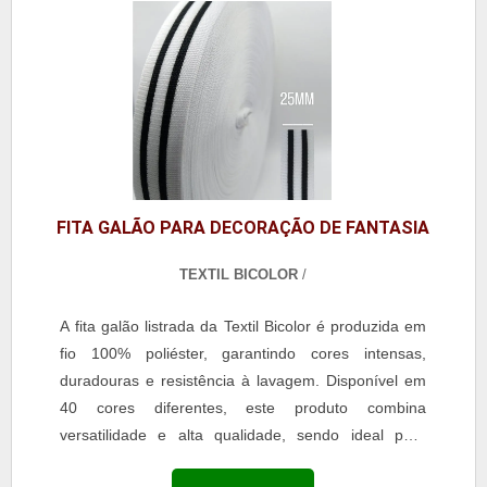
mochilas. A escolha pela fita galão listrada assegura
durabilidade, estética refinada e resistência,
agregando valor às criações e atendendo às
demandas de clientes exigentes.
FITA GALÃO PARA DECORAÇÃO DE FANTASIA
TEXTIL BICOLOR
/
A fita galão listrada da Textil Bicolor é produzida em
fio 100% poliéster, garantindo cores intensas,
duradouras e resistência à lavagem. Disponível em
40 cores diferentes, este produto combina
versatilidade e alta qualidade, sendo ideal para
aplicações em moda, confecção e acessórios. Com