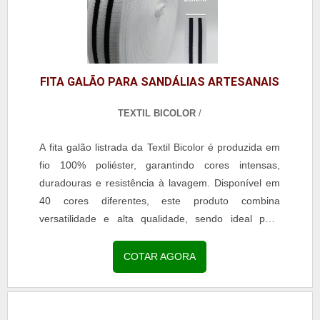
FITA GALÃO PARA SANDÁLIAS ARTESANAIS
TEXTIL BICOLOR
/
A fita galão listrada da Textil Bicolor é produzida em
fio 100% poliéster, garantindo cores intensas,
duradouras e resistência à lavagem. Disponível em
40 cores diferentes, este produto combina
versatilidade e alta qualidade, sendo ideal para
aplicações em moda, confecção e acessórios. Com
acabamento uniforme e toque macio, a fita é perfeita
COTAR AGORA
para decoração de uniformes escolares, roupas
profissionais, jeans, calças legging, reforço de gola
em camisarias e personalização de bolsas e