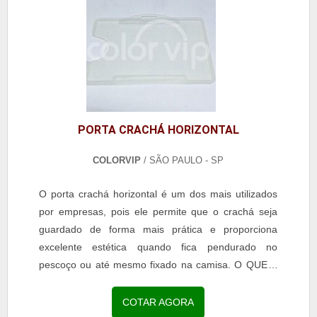
Isolamento elétrico;- Isolamento térmico de
tubulação;- Isolamento de cabos elétricos;-
Revestimento de tubulações;- Manta para
isolamento térmico;- Confecção de cortina isolante;-
Confecção de juntas de expansão.Acesse o link e
garanta já seu orçamento!.
PORTA CRACHÁ HORIZONTAL
COLORVIP
/ SÃO PAULO - SP
O porta crachá horizontal é um dos mais utilizados
por empresas, pois ele permite que o crachá seja
guardado de forma mais prática e proporciona
excelente estética quando fica pendurado no
pescoço ou até mesmo fixado na camisa. O QUE É
PORTA CARTÃO HORIZONTAL Uma das fortes
características do acessório é que ele pode ser
COTAR AGORA