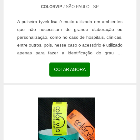
COLORVIP
/ SÃO PAULO - SP
A pulseira tyvek lisa é muito utilizada em ambientes
que não necessitam de grande elaboração ou
personalização, como no caso de hospitais, clínicas,
entre outros, pois, nesse caso o acessório é utilizado
apenas para fazer a identificação do grau de
urgência de cada atendimento.INFORMAÇÕES
SOBRE PULSEIRAS TYVEK LISAS Nesse caso, o
COTAR AGORA
uso mais comum de cores são as verdes, vermelhas
e amarelas, porém, o mercado oferece diversas
outras opções...