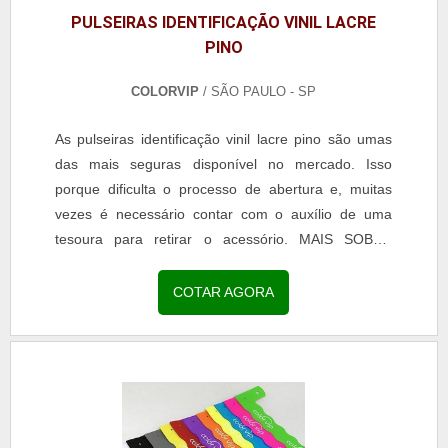
PULSEIRAS IDENTIFICAÇÃO VINIL LACRE
PINO
COLORVIP
/ SÃO PAULO - SP
As pulseiras identificação vinil lacre pino são umas
das mais seguras disponível no mercado. Isso
porque dificulta o processo de abertura e, muitas
vezes é necessário contar com o auxílio de uma
tesoura para retirar o acessório. MAIS SOBRE
PULSEIRA VINIL LACRE DE PINO O modelo da
pulseira é o mais indicado para ser utilizado em
COTAR AGORA
eventos de longa duração, já que possui também
resistência para ter contato com a água e até
mesmo com o suor ...