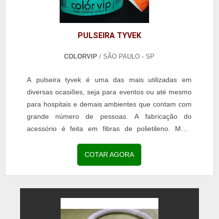
PULSEIRA TYVEK
COLORVIP
/ SÃO PAULO - SP
A pulseira tyvek é uma das mais utilizadas em
diversas ocasiões, seja para eventos ou até mesmo
para hospitais e demais ambientes que contam com
grande número de pessoas. A fabricação do
acessório é feita em fibras de polietileno. MAIS
SOBRE PULSEIRAS TYVEK Ainda que tenha grande
semelhança com o papel, o artefato possui toda a
COTAR AGORA
resistência necessária para ser utilizada por um
longo período de tempo sem danificações. Além
disso, é resist...