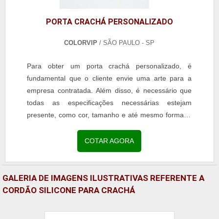
PORTA CRACHÁ PERSONALIZADO
COLORVIP
/ SÃO PAULO - SP
Para obter um porta crachá personalizado, é
fundamental que o cliente envie uma arte para a
empresa contratada. Além disso, é necessário que
todas as especificações necessárias estejam
presente, como cor, tamanho e até mesmo formato.
COMO É FEITO O PORTA CRACHÁ O porta cartão
personalizado é uma das melhores maneiras de
COTAR AGORA
causar maior visibilidade para a empresa que faz o
uso, pois ele pode contar com a presença de uma
cordinha e ficar pendurado no pescoço dos
GALERIA DE IMAGENS ILUSTRATIVAS REFERENTE A
colaboradores, até mesmo quando eles .
CORDÃO SILICONE PARA CRACHÁ