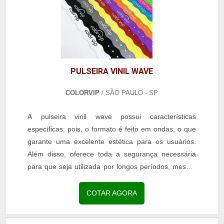
PULSEIRA VINIL WAVE
COLORVIP
/ SÃO PAULO - SP
A pulseira vinil wave possui características
específicas, pois, o formato é feito em ondas, o que
garante uma excelente estética para os usuários.
Além disso, oferece toda a segurança necessária
para que seja utilizada por longos períodos, mesmo
quando tem contato com a água, por exemplo.O
QUE SÃO PULSEIRAS VINIL WAVEA trava de
COTAR AGORA
segurança é a mesma dos demais modelos das
pulseiras de vinil, pois, o fechamento é realizado