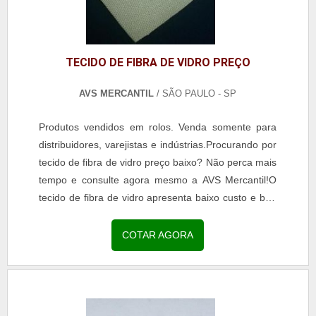
do botão laranja fixado abaixo. O processo é rápido,
simples e sem compromisso.Confira também os
demais itens oferecidos pela empresa Kenia. Todos
eles foram pensados e desenvolvidos para atender
TECIDO DE FIBRA DE VIDRO PREÇO
as demandas do segmento..
AVS MERCANTIL
/ SÃO PAULO - SP
Produtos vendidos em rolos. Venda somente para
distribuidores, varejistas e indústrias.Procurando por
tecido de fibra de vidro preço baixo? Não perca mais
tempo e consulte agora mesmo a AVS Mercantil!O
tecido de fibra de vidro apresenta baixo custo e boa
resistência térmica. Totalmente isento de amianto,
pode ser usado para revestimento térmico,
COTAR AGORA
isolamento de dutos, confecção de juntas de
expansão, entre outras aplicações.Suportam
temperaturas máximas por tempo controlado 260°C
e de uso contínuo 550°C.Principais aplicações -