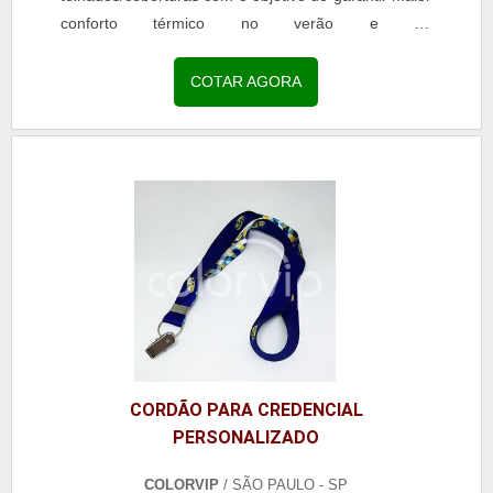
conforto térmico no verão e no
inverno.Independente de qual seja o clima que
esteja fazendo no dia, a manta garante que o
COTAR AGORA
ambiente esteja confortável termicamente.O uso de
isolamento através da manta térmica para telhado
tem como função isolar temperaturas de instalações
industriais, garantindo economia de energia elétrica,
dentre outros benefícios.Conheça algumas possíveis
aplicações dessa manta: - Isolamento térmico de
equipamentos;- Tubulações de grande diâmetro;-
Isolamento térmico de conexões;- Isolação termo-
acústica de equipamentos em geral;- Entre
outras.Acesse o link e garanta agora mesmo seu
orçamento!.
CORDÃO PARA CREDENCIAL
PERSONALIZADO
COLORVIP
/ SÃO PAULO - SP