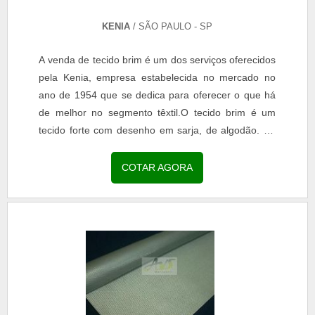
KENIA
/ SÃO PAULO - SP
A venda de tecido brim é um dos serviços oferecidos
pela Kenia, empresa estabelecida no mercado no
ano de 1954 que se dedica para oferecer o que há
de melhor no segmento têxtil.O tecido brim é um
tecido forte com desenho em sarja, de algodão. Se
assemelha ao coutil, jeans, denim. É usado para
confecção (calças, bermudas, uniformes, etc.), para
COTAR AGORA
decoração, toalhas de mesa, guardanapos, fundo de
palco, etc.Ao procurar por empresa que realiza
venda de tecido brim, fale com a Kenia. A empresa
está presente no mercado desde 1954 e se dedica
para oferecer soluções que atendam as
necessidades de seus clientes.Antes de realizar a
compra por meio do serviço de venda de tecido brim
realizado pela Kenia, faça um orçamento por meio