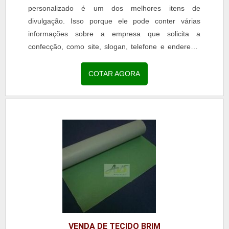
personalizado é um dos melhores itens de
divulgação. Isso porque ele pode conter várias
informações sobre a empresa que solicita a
confecção, como site, slogan, telefone e endereço.
Além disso, é possível aplicar a logomarca da
companhia. Vale ressaltar que o acessório é
COTAR AGORA
comercializado em várias cores, uma vez que isso
permite a combinação com os elementos inerentes à
identidade visual de quem solicita a produção
específica.INFORMAÇÕES SOBRE O CORDÃO
PAR.
VENDA DE TECIDO BRIM