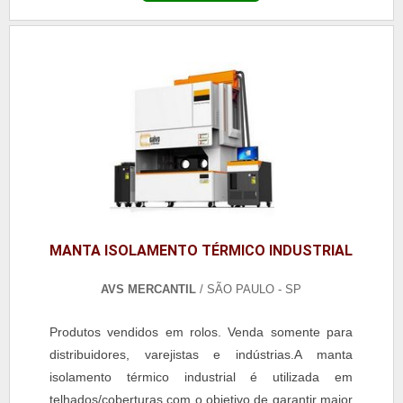
utilizado de duas maneiras, sendo com a presença
de um cordão ou até mesmo com uma presilha.
Sendo assim, a escolha de como o artefato deve ser
fica a critério do cliente. Alé.
MANTA ISOLAMENTO TÉRMICO INDUSTRIAL
AVS MERCANTIL
/ SÃO PAULO - SP
Produtos vendidos em rolos. Venda somente para
distribuidores, varejistas e indústrias.A manta
isolamento térmico industrial é utilizada em
telhados/coberturas com o objetivo de garantir maior