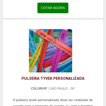
VINIL SLIM Apesar do tamanho, o acessório
proporciona diversos benefícios para os usuários e
COTAR AGORA
pode ser utilizado também para eventos adultos,
pois possui toda a elegância necessária para ofere...
PULSEIRA TYVEK PERSONALIZADA
COLORVIP
/ SÃO PAULO - SP
A pulseira tyvek personalizada deve ser realizada de
acordo com a proposta do evento ou com a logotipo