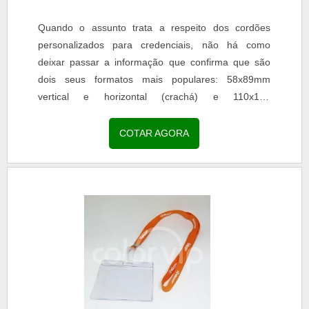
Quando o assunto trata a respeito dos cordões
personalizados para credenciais, não há como
deixar passar a informação que confirma que são
dois seus formatos mais populares: 58x89mm
vertical e horizontal (crachá) e 110x150
(credencial).DETALHES ACERCA CORDÃO PARA
CREDENCIAL PERSONALIZADO A credencial é um
COTAR AGORA
elemento importante ao controle de acesso em
eventos. Para que ela seja apresentada sempre que
necessário e o usuário não a perca durante o
evento, é fundamental a sua fixação em um
cordão.Di.