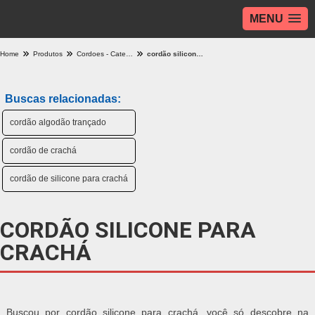
MENU
Home
Produtos
Cordoes - Categoria
cordão silicone para crachá
Buscas relacionadas:
cordão algodão trançado
cordão de crachá
cordão de silicone para crachá
CORDÃO SILICONE PARA
CRACHÁ
Buscou por cordão silicone para crachá, você só descobre na